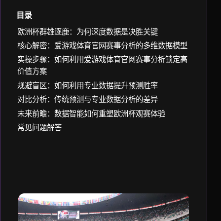
目录
欧洲杯群雄逐鹿：为何深度数据是决胜关键
核心解密：爱游戏体育官网赛事分析的多维数据模型
实操步骤：如何利用爱游戏体育官网赛事分析锁定高
价值方案
规避盲区：如何利用专业数据提升预测胜率
对比分析：传统预测与专业数据分析的差异
未来前瞻：数据智能如何重塑欧洲杯观赛体验
常见问题解答