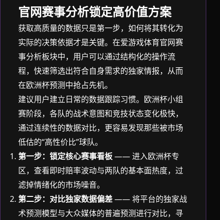
官网赛事分析锁定高价值方案
获取高质量的数据只是第一步，如何将其转化为
实际的决策依据才是关键。在爱游戏体育官网赛
事分析板块中，用户可以通过结构化的操作流
程，快速筛选出符合自身需求的独家情报，从而
在欧洲杯预测中抢占先机。
建议用户建立日常的数据跟踪习惯。欧洲杯小组
赛阶段，各队的战术意图和竞技状态变化极快，
通过连续性的数据对比，更容易发现那些被市场
低估的“高性价比”球队。
第一步：锁定核心赛事看板
—— 进入欧洲杯专
区，查看即时赔率波动与两队的基本面热度，过
滤掉情绪化的市场噪音。
第二步：对比独家数据偏差
—— 将平台的独家战
术预测模型与大众媒体的普遍预测进行对比，寻