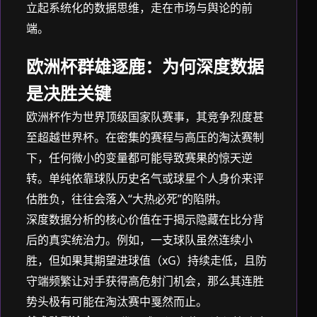
立起系统化的数据思维，走在市场与舆论的前
端。
欧洲杯群雄逐鹿：为何深度数据
是决胜关键
欧洲杯作为世界顶级国家队赛事，其竞争烈度甚
至超越世界杯。在密集的赛程与高压的淘汰赛制
下，任何微小的变量都可能导致赛果的惊天逆
转。单纯依靠球队历史名气或球星个人身价来评
估胜负，往往会落入“大热必死”的陷阱。
深度数据分析的核心价值在于揭示隐藏在比分背
后的真实统治力。例如，一支球队虽然连续小
胜，但如果其期望进球值（xG）持续走低，且防
守端频繁让对手获得高危射门机会，那么其连胜
势头极有可能在淘汰赛中戛然而止。