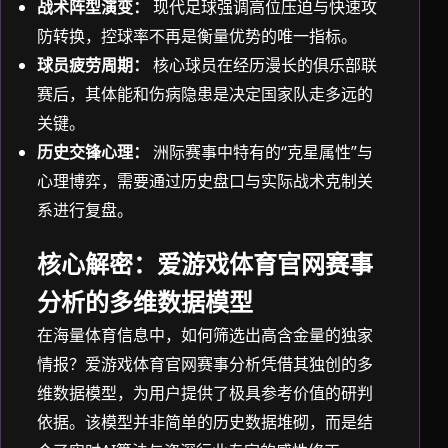
战术阵型演变：
现代足球强调高位压迫与快速攻
防转换，控球率不再是衡量优势的唯一指标。
球员疲劳周期：
核心球员在经历漫长的俱乐部联
赛后，其体能和伤病隐患是决定国家队走多远的
关键。
历史交锋心理：
洲际赛事中特有的“克星属性”与
心理博弈，需要通过历史盘口与实际战术克制关
系进行复盘。
核心解密：爱游戏体育官网赛事
分析的多维数据模型
在海量体育信息中，如何筛选出高含金量的独家
情报？爱游戏体育官网赛事分析凭借其独创的多
维数据模型，为用户提供了极具参考价值的研判
依据。该模型并非简单的历史数据堆砌，而是结