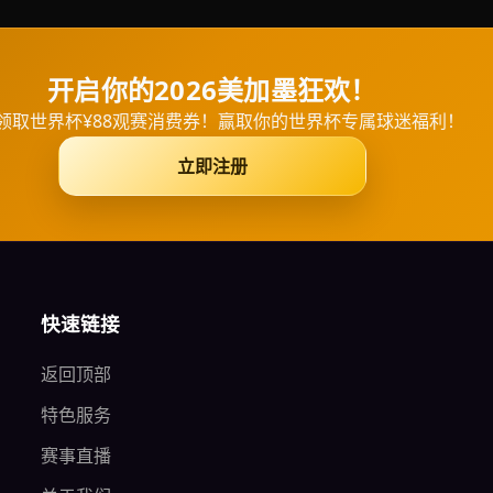
开启你的2026美加墨狂欢！
领取世界杯¥88观赛消费券！赢取你的世界杯专属球迷福利！
立即注册
快速链接
返回顶部
特色服务
赛事直播