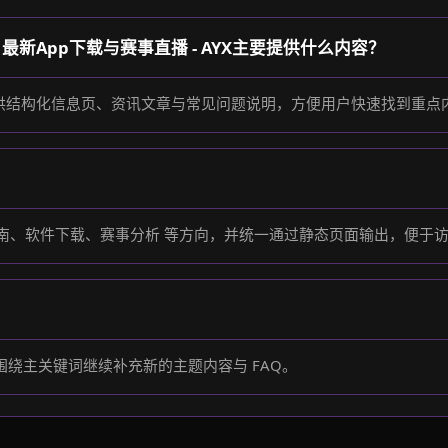
新App下载与赛事直播 - AYX主要提供什么内容？
供结构化信息页、资讯文章与常见问题说明，方便用户快速找到重点
南、软件下载、赛事分析 等方向，并统一通过静态页面输出，便于
围绕主关键词继续补充新的主题内容与 FAQ。