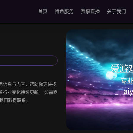
首页
特色服务
赛事直播
关于我们
用信息与内容，帮助你更快找
着行业变化持续更新。 如需商
我们取得联系。